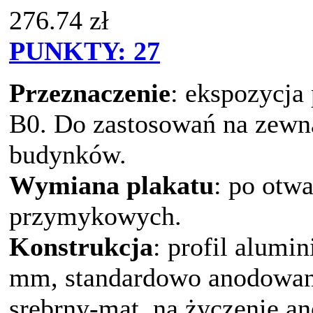
276.74
zł
PUNKTY:
27
Przeznaczenie
: ekspozycja
B0. Do zastosowań na zewną
budynków.
Wymiana plakatu
: po otw
przymykowych.
Konstrukcja
: profil alumin
mm, standardowo anodowan
srebrny-mat, na życzenie an