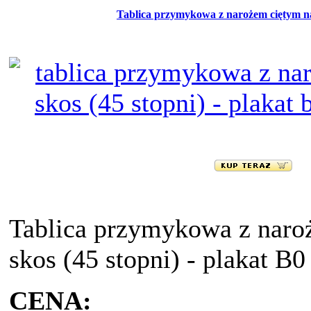
Tablica przymykowa z narożem ciętym na s
Tablica przymykowa z naro
skos (45 stopni) - plakat B
CENA: