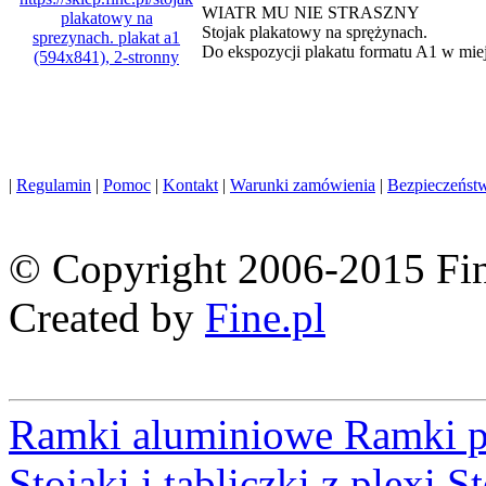
WIATR MU NIE STRASZNY
Stojak plakatowy na sprężynach.
Do ekspozycji plakatu formatu A1 w miej
|
Regulamin
|
Pomoc
|
Kontakt
|
Warunki zamówienia
|
Bezpieczeńst
© Copyright 2006-2015 Fin
Created by
Fine.pl
Ramki aluminiowe
Ramki p
Stojaki i tabliczki z plexi
St