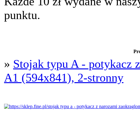
Każde 10 zł wydane w nasz
punktu.
Pr
»
Stojak typu A - potykacz 
A1 (594x841), 2-stronny