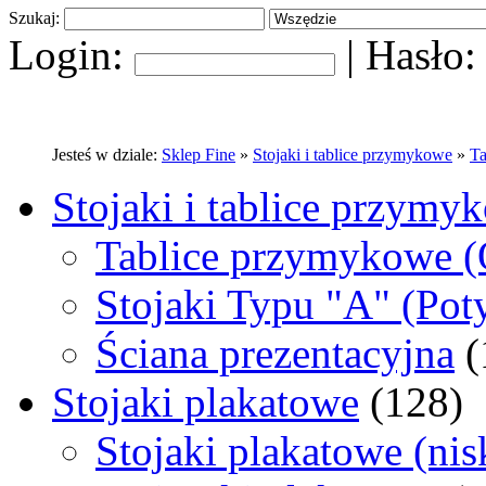
Szukaj:
Login:
|
Hasło
Jesteś w dziale:
Sklep Fine
»
Stojaki i tablice przymykowe
»
T
Stojaki i tablice przymy
Tablice przymykowe 
Stojaki Typu "A" (Pot
Ściana prezentacyjna
(
Stojaki plakatowe
(128)
Stojaki plakatowe (nis